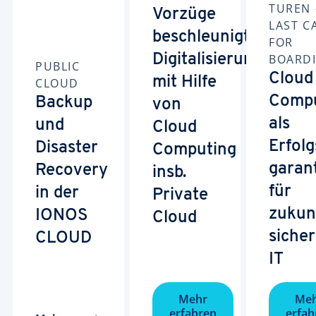
TUREN 
Vorzüge
LAST C
beschleunigter
FOR
Digitalisierung
BOARD
PUBLIC
Cloud
mit Hilfe
CLOUD
Compu
Backup
von
als
und
Cloud
Erfolg
Disaster
Computing
garan
Recovery
insb.
für
in der
Private
zukun
IONOS
Cloud
siche
CLOUD
IT
Mehr
Me
erfahren
erfah