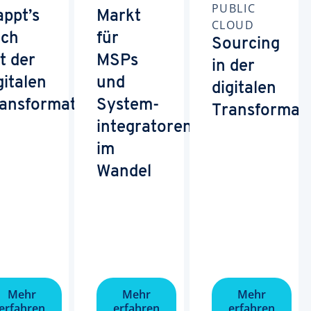
PUBLIC
appt’s
Markt
CLOUD
ch
für
Sourcing
t der
MSPs
in der
gitalen
und
digitalen
ansformation
System­
Transformat
integratoren
im
Wandel
Mehr
Mehr
Mehr
erfahren
erfahren
erfahren