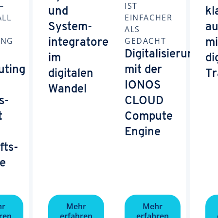
–
IST
und
kl
ALL
EINFACHER
System­
au
ALS
ING
GEDACHT
integratoren
mi
Digitalisierung
im
di
ting
mit der
digitalen
Tr
IONOS
Wandel
s­
CLOUD
t
Compute
Engine
fts­
re
hr
Mehr
Mehr
ren
erfahren
erfahren