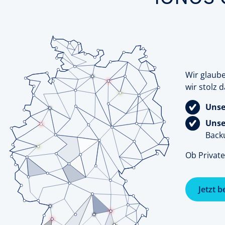
Wir glaube
wir stolz
Unse
Unse
Back
Ob Private
Jetzt b