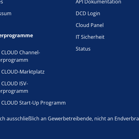
es
API Dokumentation
ssum
DCD Login
Cloud Panel
erprogramme
IT Sicherheit
Status
 CLOUD Channel-
erprogramm
 CLOUD-Marktplatz
 CLOUD ISV-
erprogramm
 CLOUD Start-Up Programm
h ausschließlich an Gewerbetreibende, nicht an Endverbrauc