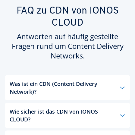
FAQ zu CDN von IONOS
CLOUD
Antworten auf häufig gestellte
Fragen rund um Content Delivery
Networks.
Was ist ein CDN (Content Delivery
Network)?
Ein Content Delivery Network (CDN) ist ein
Wie sicher ist das CDN von IONOS
Verbund von Servern, der strategisch über
CLOUD?
verschiedene geografische Standorte verteilt ist.
Ziel eines CDNs ist es, Webinhalte effizienter an die
Nutzer weiterzuleiten. Sobald ein Besucher
Das CDN von IONOS CLOUD bietet verschiedene