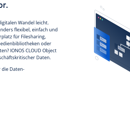
or.
italen Wandel leicht.
ders flexibel, einfach und
latz für Filesharing,
edienbibliotheken oder
alten? IONOS CLOUD Object
schäftskritischer Daten.
r die Daten-