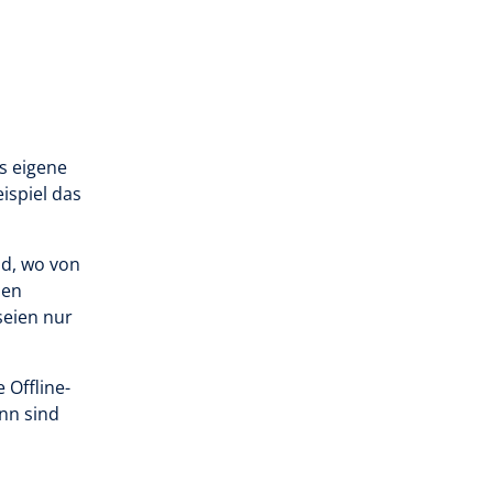
s eigene
ispiel das
nd, wo von
den
seien nur
 Offline-
nn sind