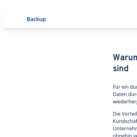
Backup
Warum
sind
Für ein du
Daten durc
wiederherg
Die Vortei
Kundschaf
Unternehm
ohnehin v