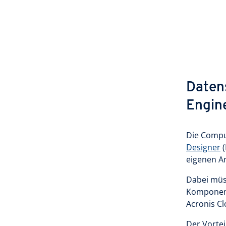
Daten
Engin
Die Compu
Designer
(
eigenen An
Dabei müss
Komponent
Acronis Cl
Der Vortei