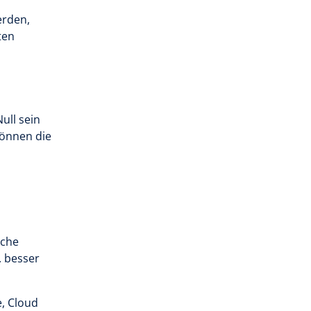
erden,
ten
ull sein
können die
iche
. besser
e, Cloud