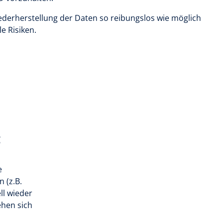
derherstellung der Daten so reibungslos wie möglich
e Risiken.
t
e
 (z.B.
ll wieder
ehen sich