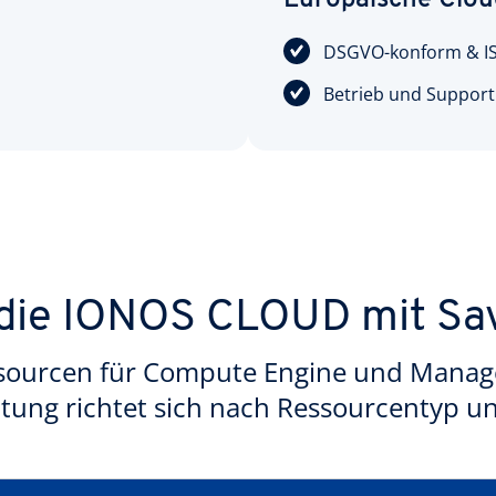
Europäische Clou
DSGVO-konform & ISO
Betrieb und Support 
 die IONOS CLOUD mit Sav
ssourcen für Compute Engine und Manag
ltung richtet sich nach Ressourcentyp un