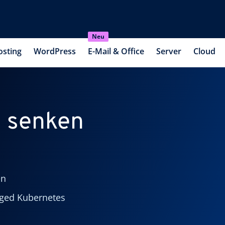
Neu
osting
WordPress
E-Mail & Office
Server
Cloud
n senken
en
aged Kubernetes