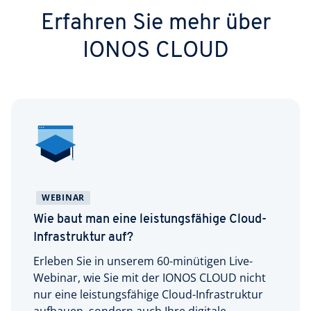
Terraform. Damit ist MID bestens vorbereitet für
Optimierung von Deployment-Prozessen, das
Erfahren Sie mehr über
eine hochgradig automatisierte, skalierbare
Monitoring und den stabilen Betrieb der
Zukunft.
Plattformen und der eigenen IT konzentrieren.
IONOS CLOUD
Drei dedizierte Fachkräfte sowie zwei
Auszubildende arbeiten aktiv an der
Weiterentwicklung der Cloud-Plattform – ein
starkes Fundament für langfristige
Innovationsfähigkeit.
WEBINAR
Wie baut man eine leistungsfähige Cloud-
Infrastruktur auf?
Erleben Sie in unserem 60-minütigen Live-
Webinar, wie Sie mit der IONOS CLOUD nicht
nur eine leistungsfähige Cloud-Infrastruktur
aufbauen, sondern auch Ihre digitale