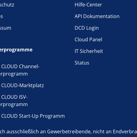
schutz
Hilfe-Center
es
API Dokumentation
ssum
DCD Login
Cloud Panel
erprogramme
IT Sicherheit
Status
 CLOUD Channel-
erprogramm
 CLOUD-Marktplatz
 CLOUD ISV-
erprogramm
 CLOUD Start-Up Programm
h ausschließlich an Gewerbetreibende, nicht an Endverbrauc