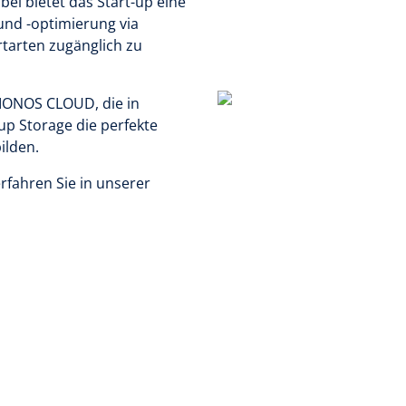
i bietet das Start-up eine
und -optimierung via
rtarten zugänglich zu
n IONOS CLOUD, die in
p Storage die perfekte
bilden.
fahren Sie in unserer