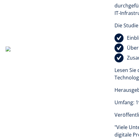
durchgefüh
IT-Infrast
Die Studie
Einb
Über
Zusa
Lesen Sie
Technologi
Herausgeb
Umfang: 1
Veröffentl
"Viele Unt
digitale P